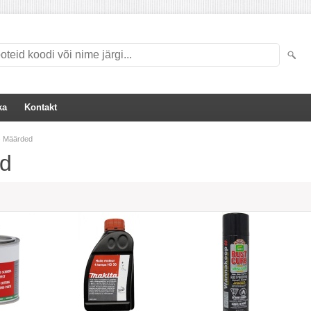
ka
Kontakt
»
Määrded
d