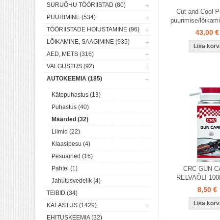
SURUÕHU TÖÖRIISTAD (80)
Cut and Cool Pe
PUURIMINE (534)
puurimise/lõikam
TÖÖRIISTADE HOIUSTAMINE (96)
43,00 €
LÕIKAMINE, SAAGIMINE (935)
AED, METS (316)
VALGUSTUS (92)
AUTOKEEMIA (185)
Kätepuhastus (13)
Puhastus (40)
Määrded (32)
Liimid (22)
Klaasipesu (4)
Pesuained (16)
Pahtel (1)
CRC GUN C
RELVAÕLI 10
Jahutusvedelik (4)
8,50 €
TEIBID (34)
KALASTUS (1429)
EHITUSKEEMIA (32)