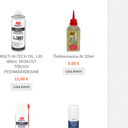
MULTI HI-TECH OIL, L30,
Õmblusmasina õli 110ml
400ml, NIISKUST
5,00 €
TÕRJUV
PEENMÄÄRDEAINE
11,00 €