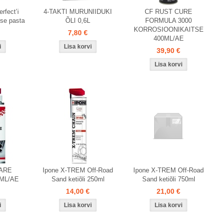
rfect’i
4-TAKTI MURUNIIDUKI
CF RUST CURE
ise pasta
ÕLI 0,6L
FORMULA 3000
KORROSIOONIKAITSE
7,80 €
400ML/AE
39,90 €
ARE
Ipone X-TREM Off-Road
Ipone X-TREM Off-Road
0ML/AE
Sand ketiõli 250ml
Sand ketiõli 750ml
14,00 €
21,00 €