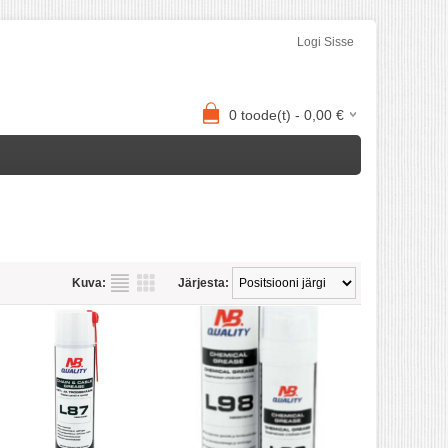
Logi Sisse
0
toode(t) -
0,00
€
Kuva:
Järjesta: