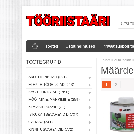
Tooted
Ostutingimused
Privaatsuspoliiti
»
Esileht
Autokeemia
TOOTEGRUPID
Määrde
AKUTÖÖRIISTAD (621)
ELEKTRITÖÖRIISTAD (213)
1
2
KÄSITÖÖRIISTAD (1956)
MÕÕTMINE, MÄRKIMINE (259)
KLAMBRIPÜSSID (71)
ISIKUKAITSEVAHENDID (737)
GARAAZ (341)
KINNITUSVAHENDID (772)