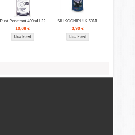
Rust Penetrant 400ml L22
SILIKOONIPULK 50ML
10,06 €
3,90 €