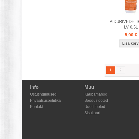
PIDURIVEDELI
LV 0,5L
5,00 €
1
2
Info
Muu
Ostutingimused
Kaubamärgid
Privaatsuspoliitika
Soodustooted
Kontakt
Uued tooted
Sisukaart