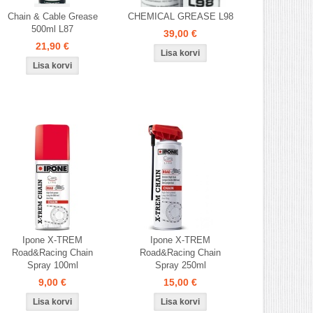
Chain & Cable Grease
CHEMICAL GREASE L98
500ml L87
39,00 €
21,90 €
Ipone X-TREM
Ipone X-TREM
Road&Racing Chain
Road&Racing Chain
Spray 100ml
Spray 250ml
9,00 €
15,00 €