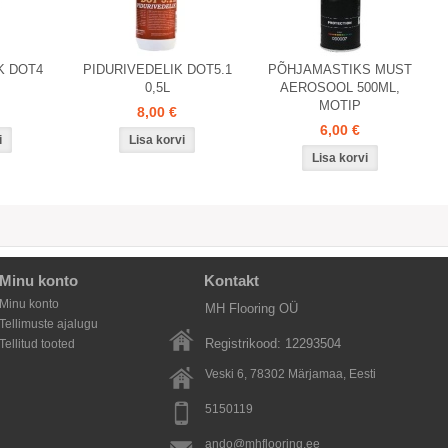
K DOT4
PIDURIVEDELIK DOT5.1
PÕHJAMASTIKS MUST
0,5L
AEROSOOL 500ML,
MOTIP
8,00 €
6,00 €
Minu konto
Kontakt
Minu konto
MH Flooring OÜ
Tellimuste ajalugu
Registrikood: 12293504
Tellitud tooted
Veski 6, 78302
Märjamaa
, Eesti
5150119
ando@mhflooring.ee