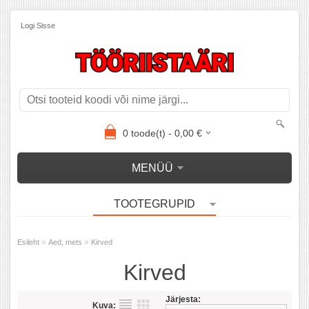
Logi Sisse
0
toode(t) -
0,00
€
MENÜÜ
TOOTEGRUPID
»
»
Esileht
Aed, mets
Kirved
Kirved
Järjesta:
Kuva: