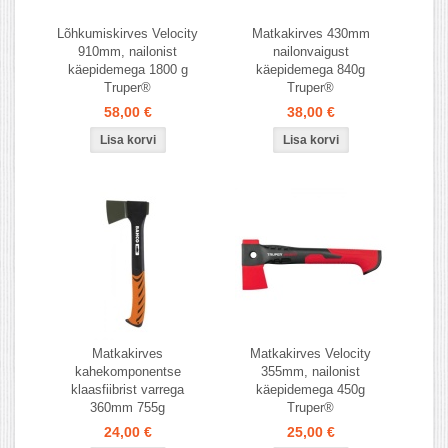
Lõhkumiskirves Velocity
Matkakirves 430mm
910mm, nailonist
nailonvaigust
käepidemega 1800 g
käepidemega 840g
Truper®
Truper®
58,00 €
38,00 €
Matkakirves
Matkakirves Velocity
kahekomponentse
355mm, nailonist
klaasfiibrist varrega
käepidemega 450g
360mm 755g
Truper®
24,00 €
25,00 €