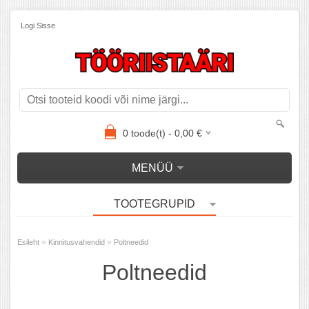
Logi Sisse
0
toode(t) -
0,00
€
MENÜÜ
TOOTEGRUPID
»
»
Esileht
Kinnitusvahendid
Poltneedid
Poltneedid