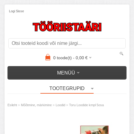
Logi Sisse
0
toode(t) -
0,00
€
MENÜÜ
TOOTEGRUPID
»
»
»
Esileht
Mõõtmine, märkimine
Loodid
Toru Loodide kmpl 5osa