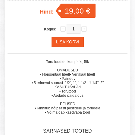
19,00 €
Hind:
Kogus:
Toru loodide komplekt, 5tk
OMADUSED
• Horisontaal libell• Vertikaal libell
• Painduv
• 5 erinevat suurust: 1/2", 1", 1 1/2 - 1 1/4", 2"
KASUTUSALAd
• Torutööd
• Aedade paigaldus
EELISED
• Kinnitub hõlpsasti postidele ja torudele
• Võimaldab käedvaba tööd
SARNASED TOOTED