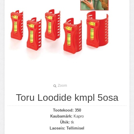
Zoom
Toru Loodide kmpl 5osa
Tootekood:
350
Kaubamärk:
Kapro
Ühik:
tk
Laoseis:
Tellimisel