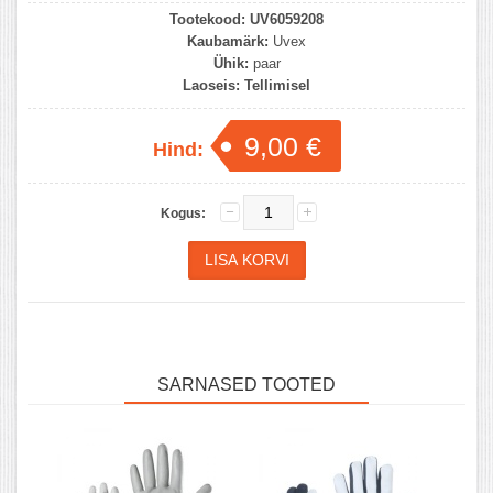
Tootekood:
UV6059208
Kaubamärk:
Uvex
Ühik:
paar
Laoseis:
Tellimisel
9,00 €
Hind:
Kogus:
SARNASED TOOTED