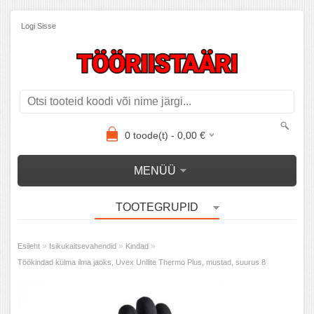
Logi Sisse
0
toode(t) -
0,00
€
MENÜÜ
TOOTEGRUPID
»
»
»
Esileht
Isikukaitsevahendid
Kindad
Töökindad külma ilma jaoks, Uvex Unilite Thermo Plus, mustad, suurus 8