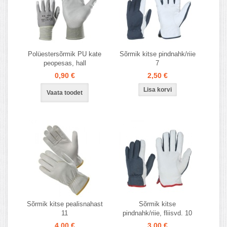
Polüestersõrmik PU kate
Sõrmik kitse pindnahk/riie
peopesas, hall
7
0,90 €
2,50 €
Vaata toodet
Sõrmik kitse pealisnahast
Sõrmik kitse
11
pindnahk/riie, fliisvd. 10
4,00 €
3,00 €