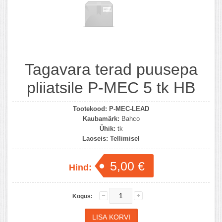
Tagavara terad puusepa
pliiatsile P-MEC 5 tk HB
Tootekood:
P-MEC-LEAD
Kaubamärk:
Bahco
Ühik:
tk
Laoseis:
Tellimisel
5,00 €
Hind:
Kogus: