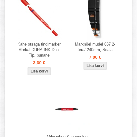
Kahe otsaga tindimarker
Märknõel mudel 637 2-
Markal DURA-INK Dual
tera/ 240mm, Scala
Tip, punane
7,00 €
3,60 €
Milwaukee Kahepoolne