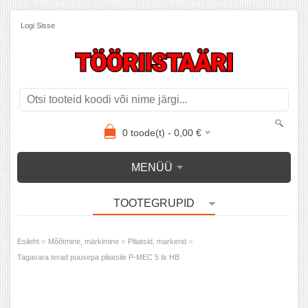
Logi Sisse
0
toode(t) -
0,00
€
MENÜÜ
TOOTEGRUPID
»
»
»
Esileht
Mõõtmine, märkimine
Pliiatsid, markerid
Tagavara terad puusepa pliiatsile P-MEC 5 tk HB