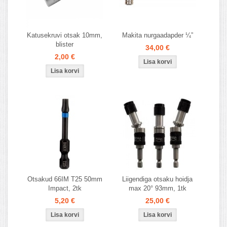
Katusekruvi otsak 10mm,
Makita nurgaadapder ¼”
blister
34,00 €
2,00 €
Otsakud 66IM T25 50mm
Liigendiga otsaku hoidja
Impact, 2tk
max 20° 93mm, 1tk
5,20 €
25,00 €