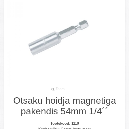
Zoom
Otsaku hoidja magnetiga
pakendis 54mm 1/4´´
Tootekood:
1110