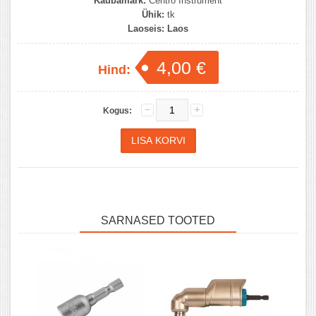
Kaubamärk:
Centro Instrument
Ühik:
tk
Laoseis:
Laos
4,00 €
Hind:
Kogus:
SARNASED TOOTED