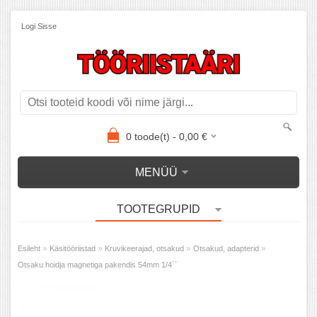
Logi Sisse
0
toode(t) -
0,00
€
MENÜÜ
TOOTEGRUPID
»
»
»
»
Esileht
Käsitööriistad
Kruvikeerajad, otsakud
Otsakud, adapterid
Otsaku hoidja magnetiga pakendis 54mm 1/4´´