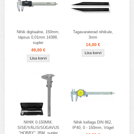
Nihik digitaalne, 150mm,
Tagavaraterad nihikule,
täpsus 0,01mm 14388,
3mm
supler
14,00 €
49,00 €
NIHIK 0-150MM,
Nihik kellaga DIN 862,
SISE/VÄLIS/SÜGAVUS
IP40, 0 - 150mm, Vögel
"HOBBY" JBM, supler