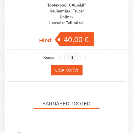
Tootekood:
CAL-6MP
Kaubamärk:
Truper
Ühik:
tk
Laoseis:
Tellimisel
40,00 €
Hind:
Kogus:
SARNASED TOOTED