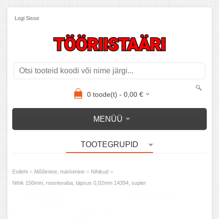
Logi Sisse
0
toode(t) -
0,00
€
MENÜÜ
TOOTEGRUPID
»
»
»
Esileht
Mõõtmine, märkimine
Nihikud
Nihik 150mm, roostevaba, täpsus 0,02mm 14394, supler