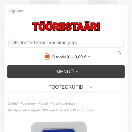
Logi Sisse
0
toode(t) -
0,00
€
MENÜÜ
TOOTEGRUPID
»
»
»
»
Esileht
Puurimine
Puurid
Puuri komplektid
Metallipuuride komplekt HSS üleni lihvitud Ø2-10 mm, 18 osa