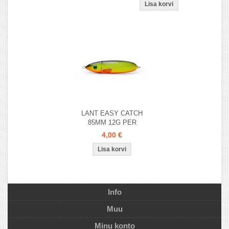
LANT EASY CATCH
85MM 12G PER
4,00 €
Info
Muu
Minu konto