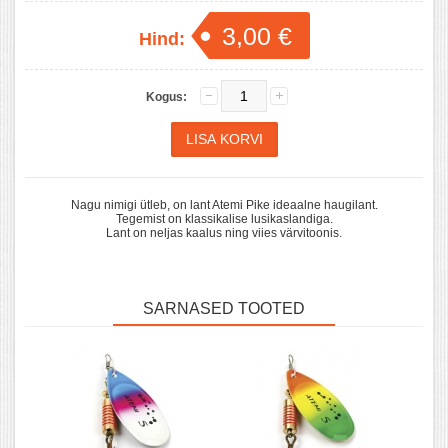
3,00 €
Hind:
Kogus:
Nagu nimigi ütleb, on lant Atemi Pike ideaalne haugilant.
Tegemist on klassikalise lusikaslandiga.
Lant on neljas kaalus ning viies värvitoonis.
SARNASED TOOTED