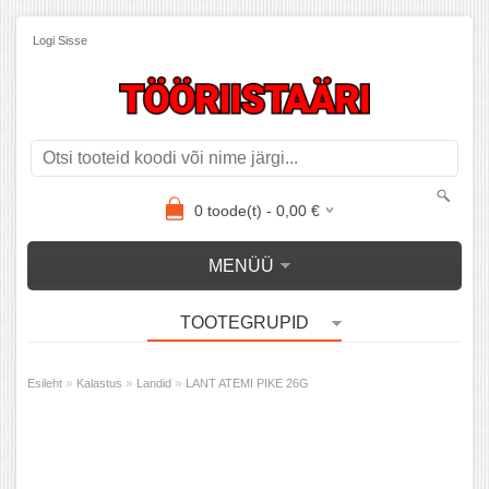
Logi Sisse
0
toode(t) -
0,00
€
MENÜÜ
TOOTEGRUPID
»
»
»
Esileht
Kalastus
Landid
LANT ATEMI PIKE 26G