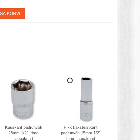
Kuuskant padrunvõti
Pikk kaksteistkant
28mm 1/2" Irimo
padrunvõti 15mm 1/2"
jaepakend
Irimo jaepakend