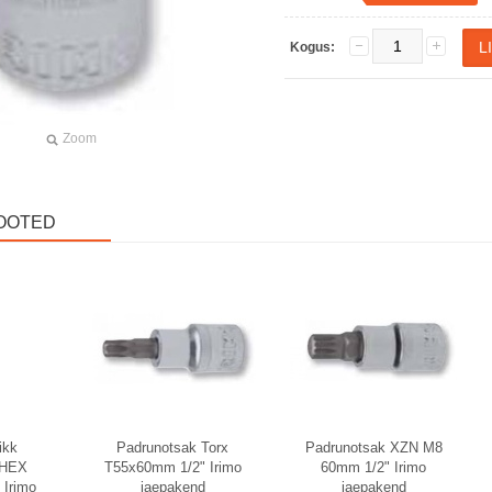
Kogus:
Zoom
OOTED
ikk
Padrunotsak Torx
Padrunotsak XZN M8
 HEX
T55x60mm 1/2" Irimo
60mm 1/2" Irimo
Irimo
jaepakend
jaepakend