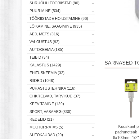
SURUÕHU TÖÖRIISTAD (80)
PUURIMINE (534)
TÖÖRIISTADE HOIUSTAMINE (96)
LÕIKAMINE, SAAGIMINE (935)
AED, METS (316)
VALGUSTUS (92)
AUTOKEEMIA (185)
TEIBID (34)
SARNASED T
KALASTUS (1429)
EHITUSKEEMIA (32)
RIIDED (1048)
PUHASTUSTEHNIKA (116)
ÕHKRELVAD, TARVIKUD (37)
KEEVITAMINE (139)
SPORT, VABA AEG (330)
REDELID (21)
Kuuskant p
MOOTORRATAS (5)
padrunotsak
AUTOKAUBAD (29)
8x100mm 1/2" 