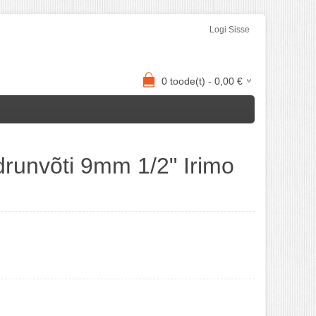
Logi Sisse
0
toode(t) -
0,00
€
runvõti 9mm 1/2" Irimo