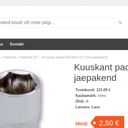
ka
Kontakt
»
»
»
Padrunid
Padrunid 1/2"
Kuuskant padrunvõti 9mm 1/2" Irimo jaepakend
Kuuskant pad
jaepakend
Tootekood:
121-09-1
Kaubamärk:
Irimo
Ühik:
tk
Laoseis:
Laos
2,50 €
Hind: