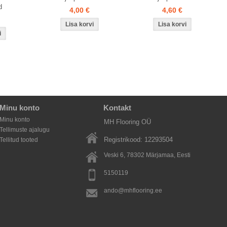
d
4,00 €
4,60 €
Minu konto
Kontakt
Minu konto
MH Flooring OÜ
Tellimuste ajalugu
Registrikood: 12293504
Tellitud tooted
Veski 6, 78302
Märjamaa
, Eesti
5150119
ando@mhflooring.ee