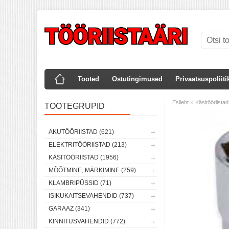
Tooted
Ostutingimused
Privaatsuspoliiti
»
Esileht
Käsitööriistad
TOOTEGRUPID
AKUTÖÖRIISTAD (621)
ELEKTRITÖÖRIISTAD (213)
KÄSITÖÖRIISTAD (1956)
MÕÕTMINE, MÄRKIMINE (259)
KLAMBRIPÜSSID (71)
ISIKUKAITSEVAHENDID (737)
GARAAZ (341)
KINNITUSVAHENDID (772)