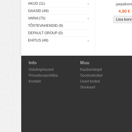
AKUD (11)
jaepaken
GAASID (48)
4,90 €
VARIA (75)
TÕSTEVAHENDID (9)
DEFAULT GROUP (0)
EHITUS (48)
Info
Muu
Ostutingimused
Kaubamärgid
Privaatsuspoliitika
Soodustooted
Kontakt
Uued tooted
Sisukaart
Shoproller.ee