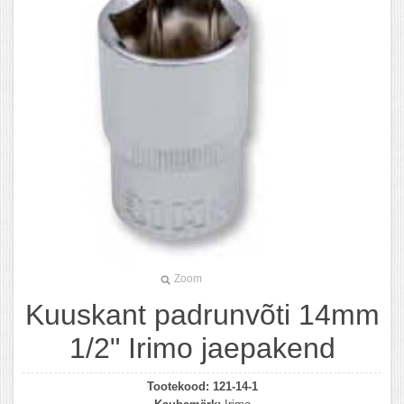
Zoom
Kuuskant padrunvõti 14mm
1/2" Irimo jaepakend
Tootekood:
121-14-1