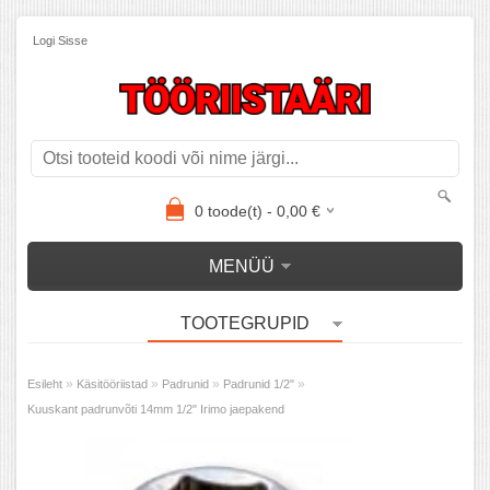
Logi Sisse
0
toode(t) -
0,00
€
MENÜÜ
TOOTEGRUPID
»
»
»
»
Esileht
Käsitööriistad
Padrunid
Padrunid 1/2"
Kuuskant padrunvõti 14mm 1/2" Irimo jaepakend