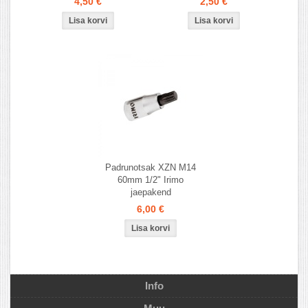
4,50 €
2,50 €
Padrunotsak XZN M14
60mm 1/2" Irimo
jaepakend
6,00 €
Info