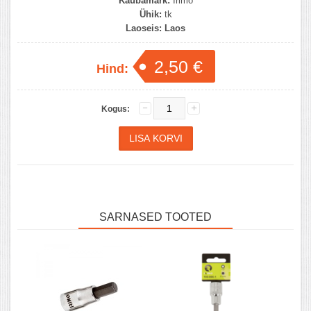
Kaubamärk:
Irimo
Ühik:
tk
Laoseis:
Laos
2,50 €
Hind:
Kogus:
SARNASED TOOTED