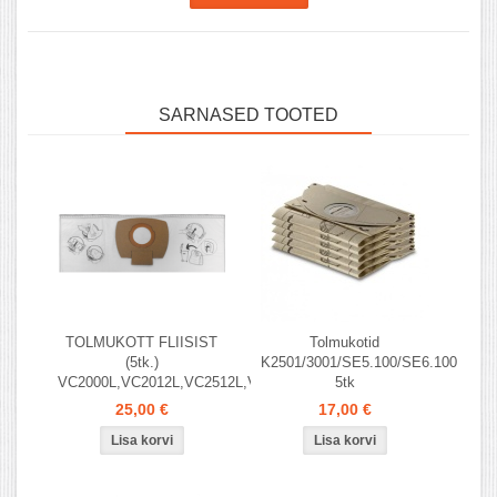
SARNASED TOOTED
TOLMUKOTT FLIISIST
Tolmukotid
(5tk.)
K2501/3001/SE5.100/SE6.100
VC2000L,VC2012L,VC2512L,VC3011L
5tk
25,00 €
17,00 €