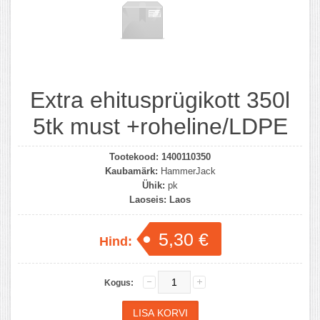
Extra ehitusprügikott 350l
5tk must +roheline/LDPE
Tootekood:
1400110350
Kaubamärk:
HammerJack
Ühik:
pk
Laoseis:
Laos
5,30 €
Hind:
Kogus: