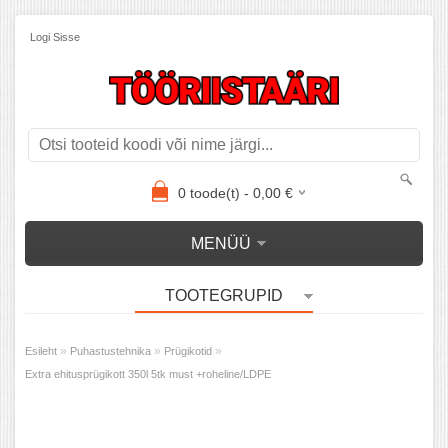
Logi Sisse
0
toode(t) -
0,00
€
MENÜÜ
TOOTEGRUPID
»
»
»
Esileht
Puhastustehnika
Prügikotid
Extra ehitusprügikott 350l 5tk must +roheline/LDPE