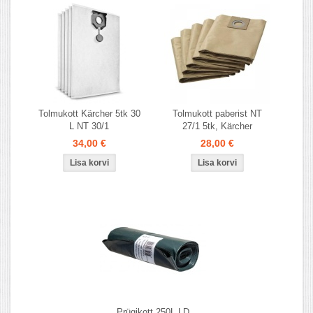
Tolmukott Kärcher 5tk 30
Tolmukott paberist NT
L NT 30/1
27/1 5tk, Kärcher
34,00 €
28,00 €
Prügikott 250L LD