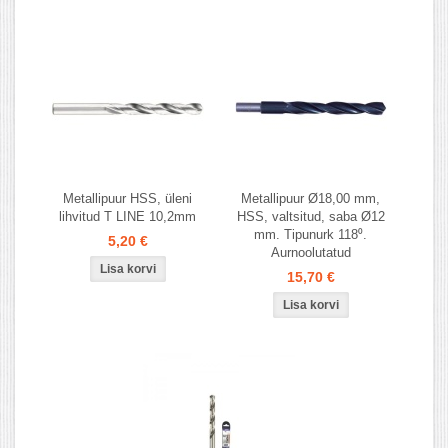
Metallipuur HSS, üleni
Metallipuur Ø18,00 mm,
lihvitud T LINE 10,2mm
HSS, valtsitud, saba Ø12
mm. Tipunurk 118⁰.
5,20 €
Aurnoolutatud
15,70 €