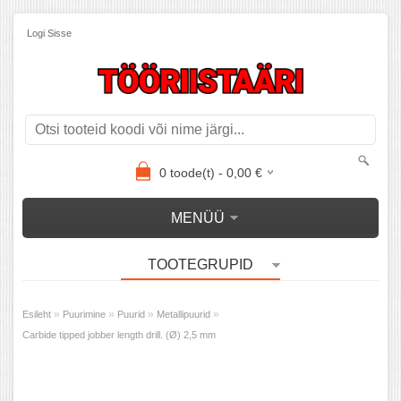
Logi Sisse
0
toode(t) -
0,00
€
MENÜÜ
TOOTEGRUPID
»
»
»
»
Esileht
Puurimine
Puurid
Metallipuurid
Carbide tipped jobber length drill. (Ø) 2,5 mm