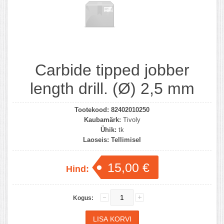
Carbide tipped jobber
length drill. (Ø) 2,5 mm
Tootekood:
82402010250
Kaubamärk:
Tivoly
Ühik:
tk
Laoseis:
Tellimisel
15,00 €
Hind:
Kogus: