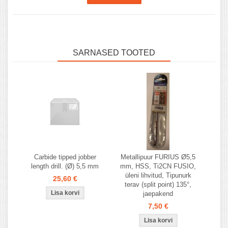
SARNASED TOOTED
Carbide tipped jobber
Metallipuur FURIUS Ø5,5
length drill. (Ø) 5,5 mm
mm, HSS, Ti2CN FUSIO,
üleni lihvitud, Tipunurk
25,60 €
terav (split point) 135°,
jaepakend
7,50 €