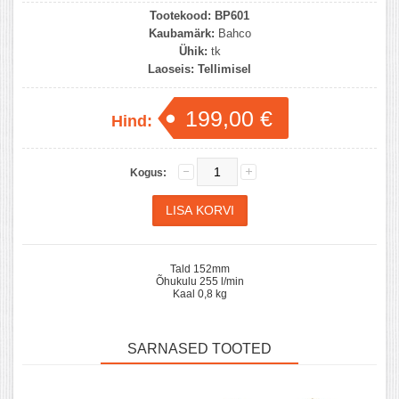
Tootekood:
BP601
Kaubamärk:
Bahco
Ühik:
tk
Laoseis:
Tellimisel
199,00 €
Hind:
Kogus:
Tald 152mm
Õhukulu 255 l/min
Kaal 0,8 kg
SARNASED TOOTED