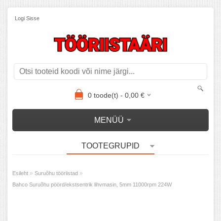
Logi Sisse
0
toode(t) -
0,00
€
MENÜÜ
TOOTEGRUPID
»
»
Esileht
Suruõhu tööriistad
Bahco Suruõhu pöörd/ekstsentrik lihvmasin, 5mm 11000rpm 224W