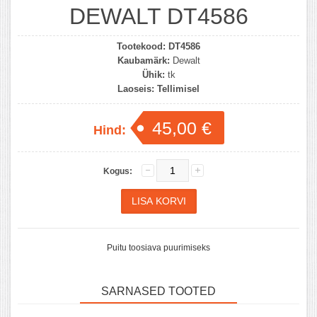
DEWALT DT4586
Tootekood:
DT4586
Kaubamärk:
Dewalt
Ühik:
tk
Laoseis:
Tellimisel
45,00 €
Hind:
Kogus:
Puitu toosiava puurimiseks
SARNASED TOOTED