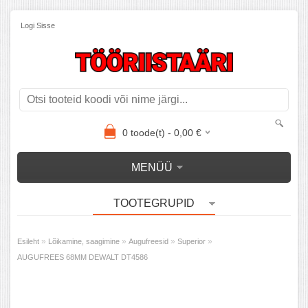
Logi Sisse
0
toode(t) -
0,00
€
MENÜÜ
TOOTEGRUPID
»
»
»
»
Esileht
Lõikamine, saagimine
Augufreesid
Superior
AUGUFREES 68MM DEWALT DT4586