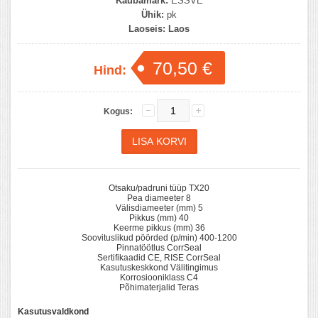
Kaubamärk:
ESSVE
Ühik:
pk
Laoseis:
Laos
70,50 €
Hind:
Kogus:
Otsaku/padruni tüüp TX20
Pea diameeter 8
Välisdiameeter (mm) 5
Pikkus (mm) 40
Keerme pikkus (mm) 36
Soovituslikud pöörded (p/min) 400-1200
Pinnatöötlus CorrSeal
Sertifikaadid CE, RISE CorrSeal
Kasutuskeskkond Välitingimus
Korrosiooniklass C4
Põhimaterjalid Teras
Kasutusvaldkond