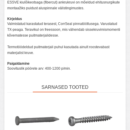
ESSVE kiulõikeotsaga (fibercut) ankrukruvi on mõeldud ehitusnurgikute
montaažiks puidust aluspinnale välistingimustes.
Kirjeldus
Valmistatud karastatud terasest, CorrSeal pinnatöötlusega. Varustatud
TX-peaga. Teravikul on freessoon, mis vähendab sissekruvimismomenti
kõvematesse puitmaterjalidesse.
Termotöödeldud puitmaterjali puhul kasutada ainult roostevabast
materjalist kruve.
Paigaldamine
Soovituslik pöörete arv: 400-1200 p/min.
SARNASED TOOTED