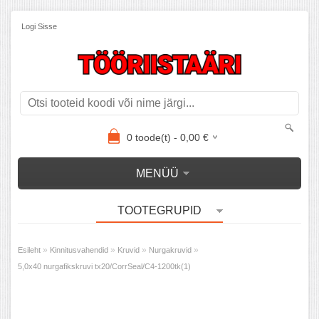
Logi Sisse
0
toode(t) -
0,00
€
MENÜÜ
TOOTEGRUPID
»
»
»
»
Esileht
Kinnitusvahendid
Kruvid
Nurgakruvid
5,0x40 nurgafikskruvi tx20/CorrSeal/C4-1200tk(1)