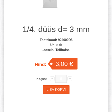
1/4, düüs d= 3 mm
Tootekood:
924000D3
Ühik:
tk
Laoseis:
Tellimisel
3,00 €
Hind:
Kogus: