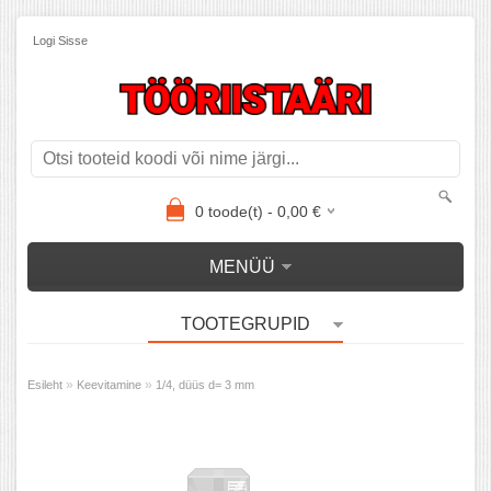
Logi Sisse
0
toode(t) -
0,00
€
MENÜÜ
TOOTEGRUPID
»
»
Esileht
Keevitamine
1/4, düüs d= 3 mm