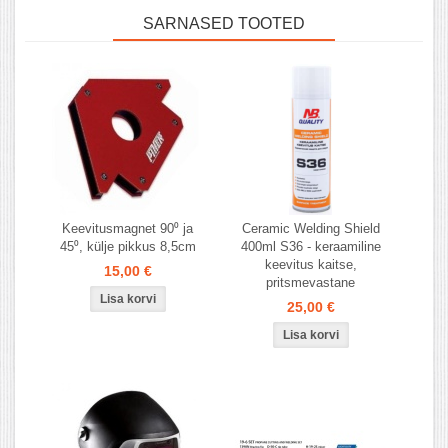
SARNASED TOOTED
Keevitusmagnet 90⁰ ja
Ceramic Welding Shield
45⁰, külje pikkus 8,5cm
400ml S36 - keraamiline
keevitus kaitse,
15,00 €
pritsmevastane
25,00 €